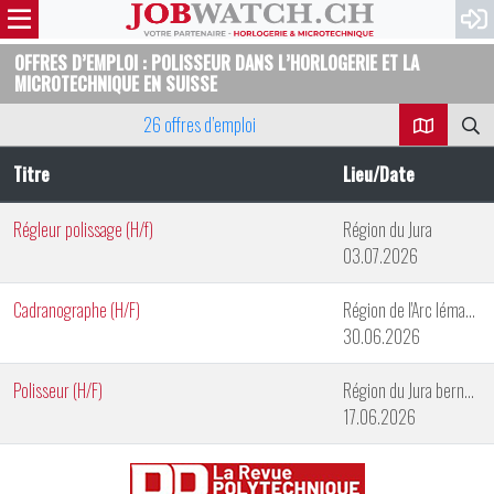
OFFRES D’EMPLOI : POLISSEUR DANS L’HORLOGERIE ET LA
MICROTECHNIQUE EN SUISSE
26 offres d’emploi
Titre
Lieu/Date
Régleur polissage (H/f)
Région du Jura
03.07.2026
Cadranographe (H/F)
Région de l'Arc lémanique
30.06.2026
Polisseur (H/F)
Région du Jura bernois
17.06.2026