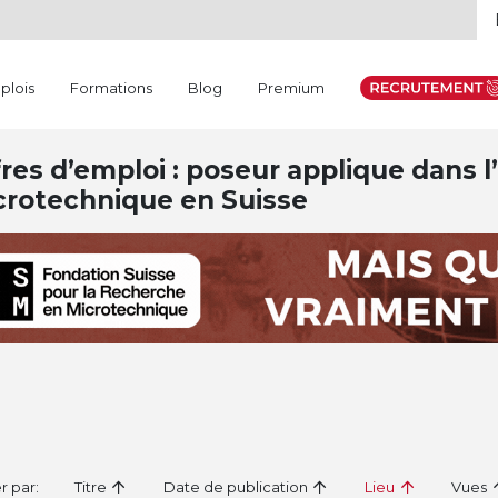
plois
Formations
Blog
Premium
res d’emploi : poseur applique dans l’
crotechnique en Suisse
er par:
Titre
Date de publication
Lieu
Vues