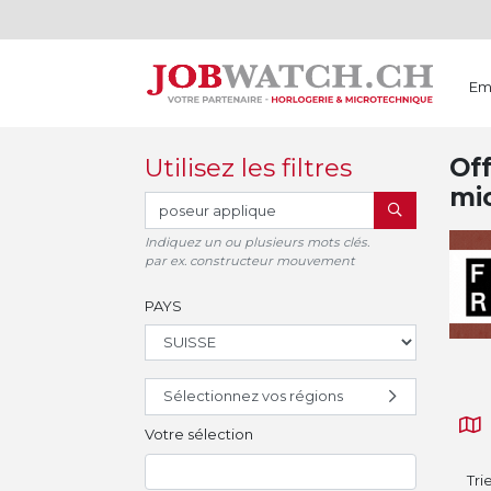
Em
Utilisez les filtres
Off
mi
RECHERCHER
Indiquez un ou plusieurs mots clés.
par ex. constructeur mouvement
PAYS
Sélectionnez vos régions
Votre sélection
Tri