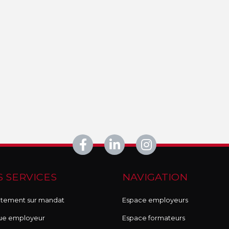
 SERVICES
NAVIGATION
tement sur mandat
Espace employeurs
ue employeur
Espace formateurs