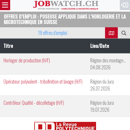
OFFRES D’EMPLOI : POSEUSE APPLIQUE DANS L’HORLOGERIE ET LA
MICROTECHNIQUE EN SUISSE
19 offres d’emploi
Titre
Lieu/Date
Horloger de production (H/F)
Région des montagnes neuchâteloises
04.08.2026
Opérateur polyvalent - tribofinition et lavage (H/F)
Région du Jura
26.07.2026
Contrôleur Qualité - décolletage (H/F)
Région du Jura
19.07.2026