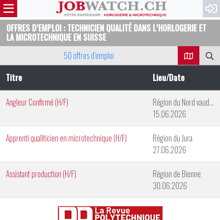
OFFRES D’EMPLOI : TECHNICIEN QUALITÉ DANS L’HORLOGERIE ET
LA MICROTECHNIQUE EN SUISSE
50 offres d’emploi
Titre
Lieu/Date
Angleur Confirmé (H/F)
Région du Nord vaudois
15.06.2026
Apprenti qualiticien en microtechnique (H/F)
Région du Jura
27.06.2026
Assistant production (H/F)
Région de Bienne
30.06.2026