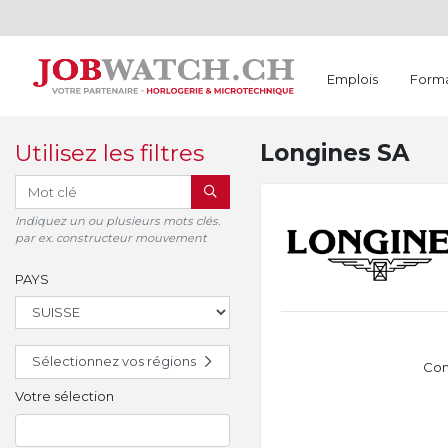
Emplois
Forma
Utilisez les filtres
Longines SA
RECHERCHER
Indiquez un ou plusieurs mots clés.
par ex. constructeur mouvement
PAYS
Sélectionnez vos régions
Con
Votre sélection