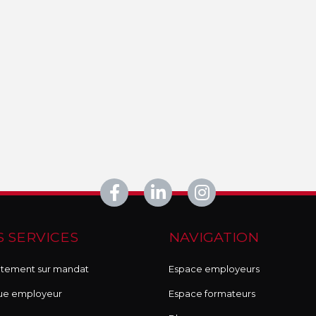
 SERVICES
NAVIGATION
tement sur mandat
Espace employeurs
ue employeur
Espace formateurs