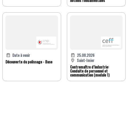
notions fondamentales
Date à venir
25.08.2026
Saint-Imier
Découverte du polissage - Base
Contremaître d’industrie:
Conduite de personnel et
communication (module 1)
FR
DE
EN
IT
Version classique