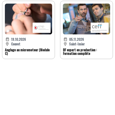
19.10.2026
05.11.2026
Couvet
Saint-Imier
Anglage au micromoteur (Module
BF expert en production :
C)
Formation complète
FR
DE
EN
IT
Version classique
À propos de Jobwatch.ch