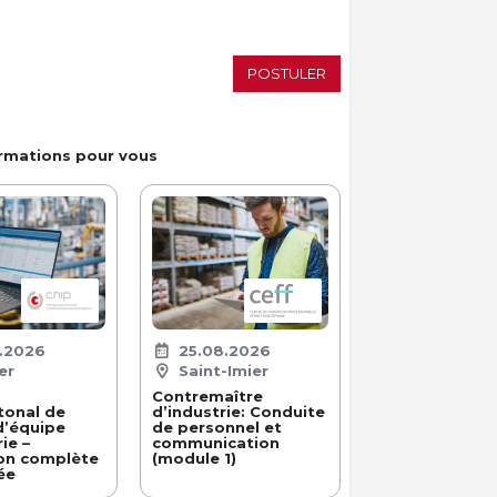
POSTULER
ormations pour vous
8.2026
25.08.2026
er
Saint-Imier
Contremaître
tonal de
d’industrie: Conduite
d’équipe
de personnel et
ie –
communication
on complète
(module 1)
ée