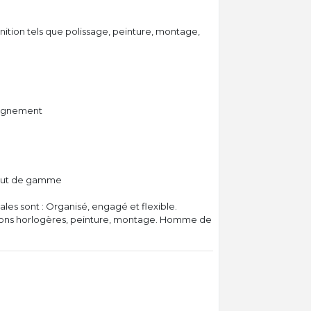
nition tels que polissage, peinture, montage,
e
pagnement
haut de gamme
ales sont : Organisé, engagé et flexible.
itions horlogères, peinture, montage. Homme de