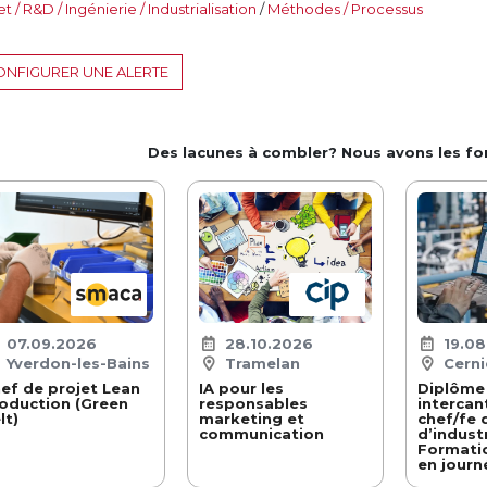
t / R&D / Ingénierie / Industrialisation
/
Méthodes / Processus
NFIGURER UNE ALERTE
Des lacunes à combler? Nous avons les f
07.09.2026
28.10.2026
19.0
Yverdon-les-Bains
Tramelan
Cerni
ef de projet Lean
IA pour les
Diplôme
oduction (Green
responsables
intercan
lt)
marketing et
chef/fe 
communication
d’industr
Formati
en journ