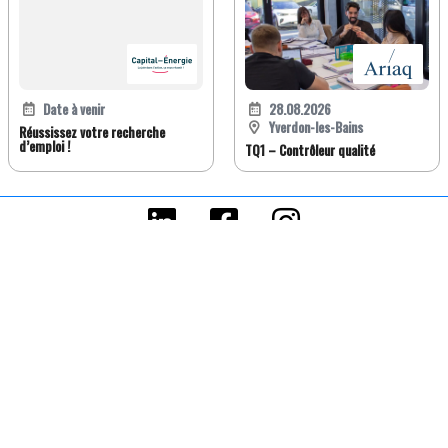
Date à venir
28.08.2026
Yverdon-les-Bains
Réussissez votre recherche
d’emploi !
TQ1 – Contrôleur qualité
FR
DE
EN
IT
Version classique
À propos de Jobwatch.ch
Job Watch Premium
Blog