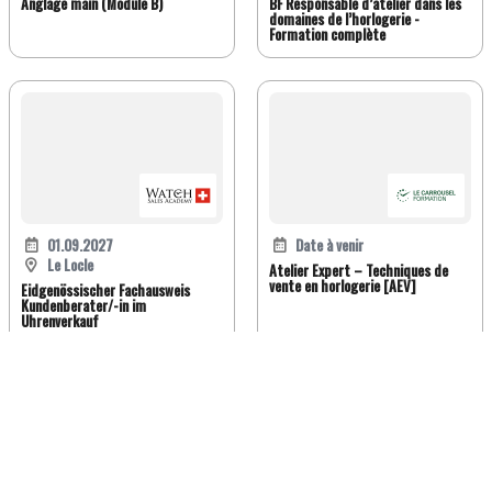
Anglage main (Module B)
BF Responsable d’atelier dans les
domaines de l’horlogerie -
Formation complète
01.09.2027
Date à venir
Le Locle
Atelier Expert – Techniques de
vente en horlogerie [AEV]
Eidgenössischer Fachausweis
Kundenberater/-in im
Uhrenverkauf
FR
DE
EN
IT