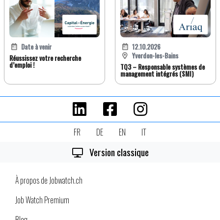
Date à venir
12.10.2026
Yverdon-les-Bains
Réussissez votre recherche
d’emploi !
TQ3 – Responsable systèmes de
management intégrés (SMI)
FR
DE
EN
IT
Version classique
À propos de Jobwatch.ch
Job Watch Premium
Blog