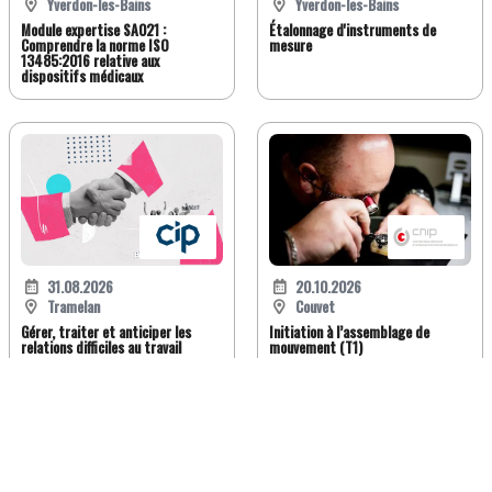
Yverdon-les-Bains
Yverdon-les-Bains
Module expertise SA021 :
Étalonnage d'instruments de
Comprendre la norme ISO
mesure
13485:2016 relative aux
dispositifs médicaux
31.08.2026
20.10.2026
Tramelan
Couvet
Gérer, traiter et anticiper les
Initiation à l’assemblage de
relations difficiles au travail
mouvement (T1)
FR
DE
EN
IT