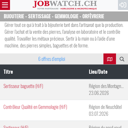
BIJOUTERIE - SERTISSAGE - GEMMOLOGIE - ORFÈVRERIE
Gérer tout ce qui à trait à la bijouterie tant dans l’artisanat que la production.
Gérer l’achat et la vente des pierres, l’analyse en laboratoire et le contrôle
qualité. Travailler les métaux précieux. Sertir à la main ou à l’aide d’une
machine, des pierres simples, baguettes et de forme.
6 offres d’emploi
Titre
Lieu/Date
Sertisseur baguette (H/F)
Région des Montagnes Neuchâteloises
23.06.2026
Contrôleur Qualité en Gemmologie (H/F)
Région de Neuchâtel
03.07.2026
Sertisseur (H/F)
Région du nord vaudois