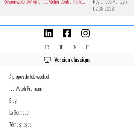
Responsable SAV Amont et Atelier Central Horlogerie
Région des Montagnes Neuchâteloises
02.08.2026
FR
DE
EN
IT
Version classique
À propos de Jobwatch.ch
Job Watch Premium
Blog
La Boutique
Témoignages