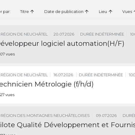
er par:
Titre
Date de publication
Lieu
Vues
RÉGION DE NEUCHÂTEL
20.07.2026
DURÉE INDÉTERMINÉE
10
éveloppeur logiciel automation(H/F)
107 vues
RÉGION DE NEUCHÂTEL
16.07.2026
DURÉE INDÉTERMINÉE
10
echnicien Métrologie (f/h/d)
527 vues
RÉGION DES MONTAGNES NEUCHÂTELOISES
09.07.2026
DURÉE
ilote Qualité Développement et Fourni