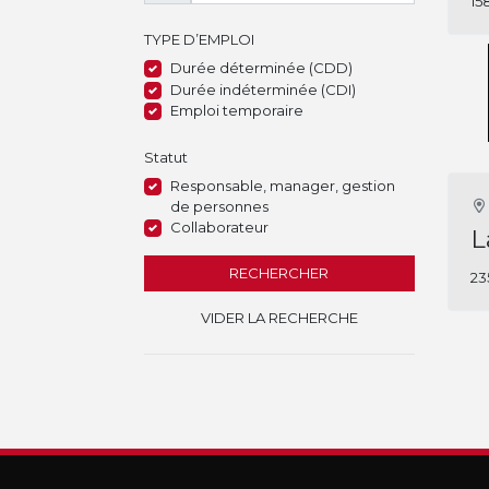
15
TYPE D’EMPLOI
Durée déterminée (CDD)
Durée indéterminée (CDI)
Emploi temporaire
Statut
Responsable, manager, gestion
de personnes
Collaborateur
L
RECHERCHER
23
VIDER LA RECHERCHE