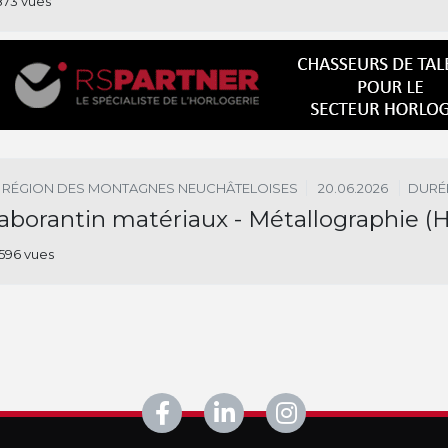
873 vues
RÉGION DES MONTAGNES NEUCHÂTELOISES
20.06.2026
DURÉ
aborantin matériaux - Métallographie (H
596 vues