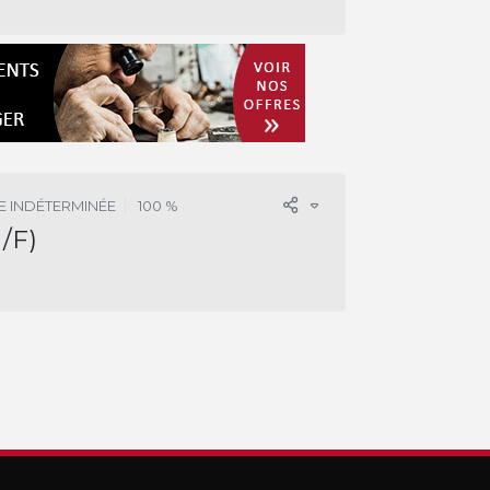
E INDÉTERMINÉE
100 %
/F)