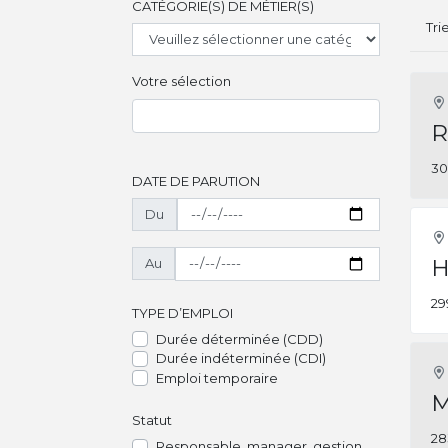
CATÉGORIE(S) DE MÉTIER(S)
Tri
Votre sélection
R
30
DATE DE PARUTION
Du
H
Au
29
TYPE D’EMPLOI
Durée déterminée (CDD)
Durée indéterminée (CDI)
Emploi temporaire
M
Statut
28
Responsable, manager, gestion