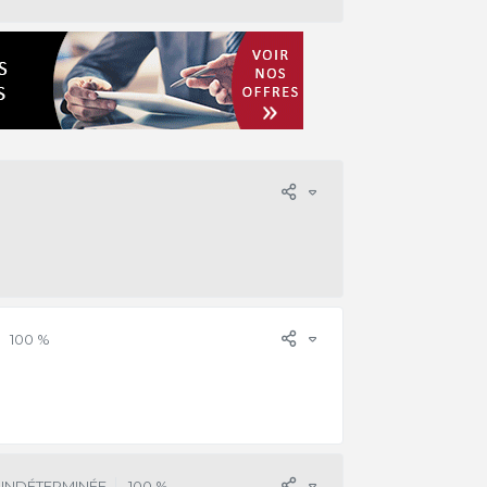
100 %
 INDÉTERMINÉE
100 %