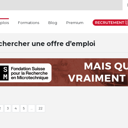
(current)
plois
Formations
Blog
Premium
hercher une offre d’emploi
2
3
4
5
…
22