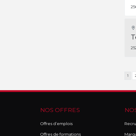
25
T
25
1
NOS OFFRES
NOS
Offres d’emplois
Recru
Offres de formations
Marq