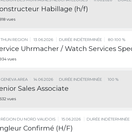
onstructeur Habillage (h/f)
818 vues
THUN REGION
13.06.2026
DURÉE INDÉTERMINÉE
80-100 %
ervice Uhrmacher / Watch Services Spec
934 vues
GENEVA AREA
14.06.2026
DURÉE INDÉTERMINÉE
100 %
enior Sales Associate
632 vues
RÉGION DU NORD VAUDOIS
15.06.2026
DURÉE INDÉTERMINÉE
ngleur Confirmé (H/F)