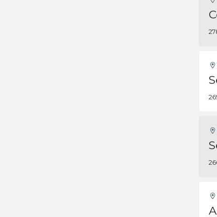
C
27
S
26
S
26
A