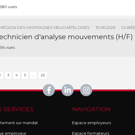
680 vues
RÉGION DES MONTAGNES NEUCHÂTELOISES
15.06.2026
DURÉE
echnicien d'analyse mouvements (H/F)
214 vues
2
3
4
5
…
22
 SERVICES
NAVIGATION
tement sur mandat
Espace employeurs
ue employeur
Espace formateurs