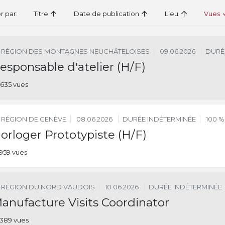
er par:
Titre
Date de publication
Lieu
Vues
RÉGION DES MONTAGNES NEUCHÂTELOISES
09.06.2026
DURÉ
esponsable d'atelier (H/F)
635 vues
RÉGION DE GENÈVE
08.06.2026
DURÉE INDÉTERMINÉE
100 %
orloger Prototypiste (H/F)
959 vues
RÉGION DU NORD VAUDOIS
10.06.2026
DURÉE INDÉTERMINÉE
anufacture Visits Coordinator
389 vues