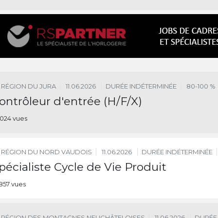
RÉGION DU JURA
11.06.2026
DURÉE INDÉTERMINÉE
80-100 %
ontrôleur d'entrée (H/F/X)
024 vues
RÉGION DU NORD VAUDOIS
11.06.2026
DURÉE INDÉTERMINÉE
pécialiste Cycle de Vie Produit
857 vues
RÉGION DES MONTAGNES NEUCHÂTELOISES
11.06.2026
DURÉE