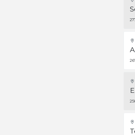
S
27
A
26
E
25
T