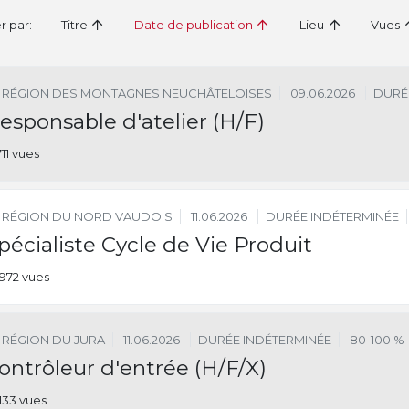
er par:
Titre
Date de publication
Lieu
Vues
RÉGION DES MONTAGNES NEUCHÂTELOISES
09.06.2026
DURÉ
esponsable d'atelier (H/F)
711 vues
RÉGION DU NORD VAUDOIS
11.06.2026
DURÉE INDÉTERMINÉE
pécialiste Cycle de Vie Produit
972 vues
RÉGION DU JURA
11.06.2026
DURÉE INDÉTERMINÉE
80-100 %
ontrôleur d'entrée (H/F/X)
133 vues