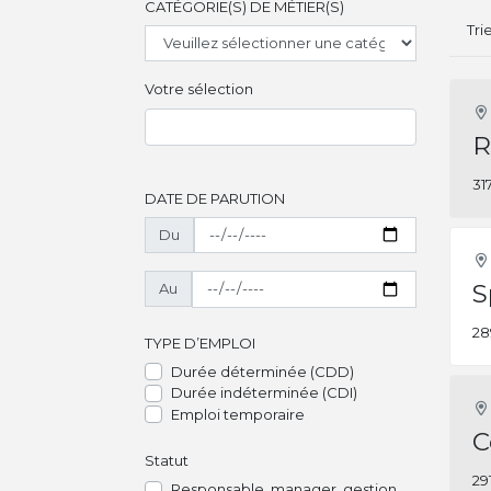
CATÉGORIE(S) DE MÉTIER(S)
Tri
Votre sélection
R
31
DATE DE PARUTION
Du
S
Au
28
TYPE D’EMPLOI
Durée déterminée (CDD)
Durée indéterminée (CDI)
Emploi temporaire
C
Statut
29
Responsable, manager, gestion