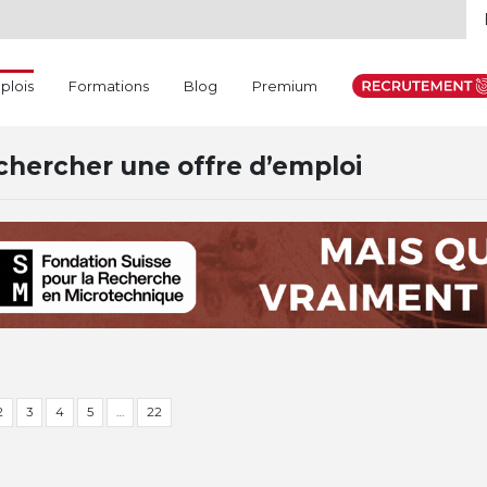
(current)
plois
Formations
Blog
Premium
hercher une offre d’emploi
2
3
4
5
…
22