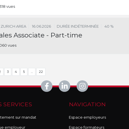
318 vues
ZURICH AREA
16.06.2026
DURÉE INDÉTERMINÉE
40 %
ales Associate - Part-time
060 vues
2
3
4
5
…
22
 SERVICES
NAVIGATION
tement sur mandat
Espace employeurs
ue employeur
Espace formateurs