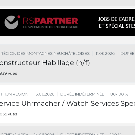
RÉGION DES MONTAGNES NEUCHÂTELOISES
11.06.2026
DURÉE
onstructeur Habillage (h/f)
939 vues
THUN REGION
13.06.2026
DURÉE INDÉTERMINÉE
80-100 %
ervice Uhrmacher / Watch Services Spec
035 vues
GENEVA AREA
14.06.2026
DURÉE INDÉTERMINÉE
100 %