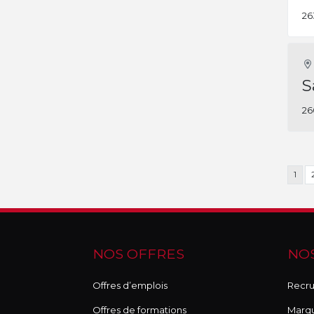
26
S
26
1
NOS OFFRES
NOS
Offres d’emplois
Recru
Offres de formations
Marq