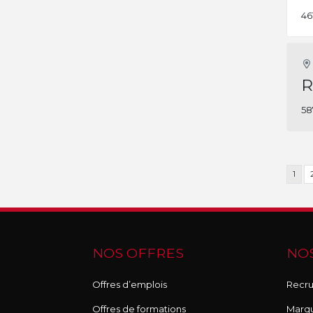
46
R
58
1
NOS OFFRES
NOS
Offres d’emplois
Recru
Offres de formations
Marq