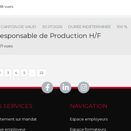
18 vues
CANTON DE VAUD
30.07.2026
DURÉE INDÉTERMINÉE
100 %
esponsable de Production H/F
71 vues
2
3
4
5
…
22
 SERVICES
NAVIGATION
tement sur mandat
Espace employeurs
ue employeur
Espace formateurs