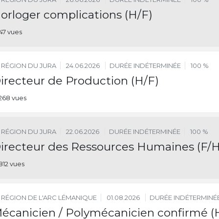
orloger complications (H/F)
147 vues
RÉGION DU JURA
24.06.2026
DURÉE INDÉTERMINÉE
100 %
irecteur de Production (H/F)
268 vues
RÉGION DU JURA
22.06.2026
DURÉE INDÉTERMINÉE
100 %
irecteur des Ressources Humaines (F/H
812 vues
RÉGION DE L'ARC LÉMANIQUE
01.08.2026
DURÉE INDÉTERMINÉ
écanicien / Polymécanicien confirmé (