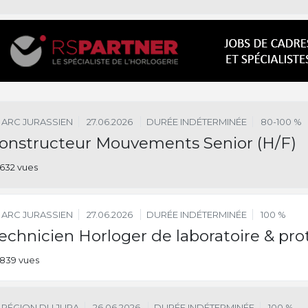
ARC JURASSIEN
27.06.2026
DURÉE INDÉTERMINÉE
80-100 %
onstructeur Mouvements Senior (H/F)
632 vues
ARC JURASSIEN
27.06.2026
DURÉE INDÉTERMINÉE
100 %
echnicien Horloger de laboratoire & prot
839 vues
RÉGION DU JURA
26.06.2026
DURÉE INDÉTERMINÉE
100 %