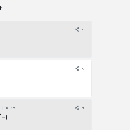
100 %
/F)