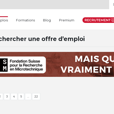
(current)
plois
Formations
Blog
Premium
hercher une offre d’emploi
2
3
4
5
…
22