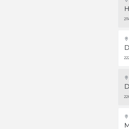
H
21
D
22
D
22
M