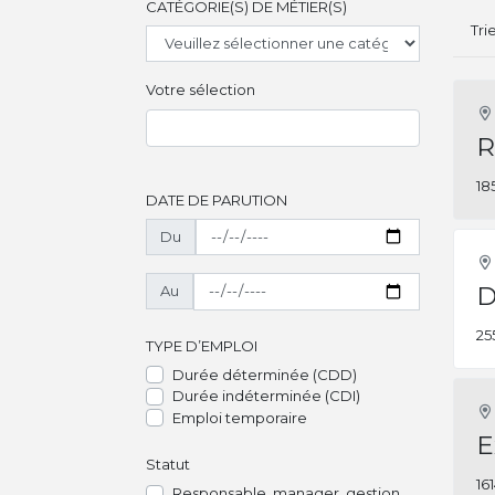
CATÉGORIE(S) DE MÉTIER(S)
Tri
Votre sélection
R
18
DATE DE PARUTION
Du
D
Au
25
TYPE D’EMPLOI
Durée déterminée (CDD)
Durée indéterminée (CDI)
Emploi temporaire
E
Statut
16
Responsable, manager, gestion