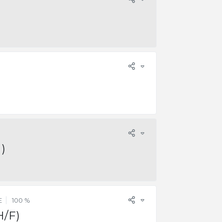
)
E
100 %
H/F)