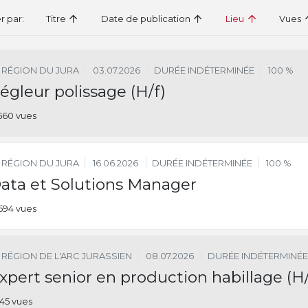
er par:
Titre
Date de publication
Lieu
Vues
RÉGION DU JURA
03.07.2026
DURÉE INDÉTERMINÉE
100 %
égleur polissage (H/f)
560 vues
RÉGION DU JURA
16.06.2026
DURÉE INDÉTERMINÉE
100 %
ata et Solutions Manager
594 vues
RÉGION DE L'ARC JURASSIEN
08.07.2026
DURÉE INDÉTERMINÉE
xpert senior en production habillage (H
145 vues