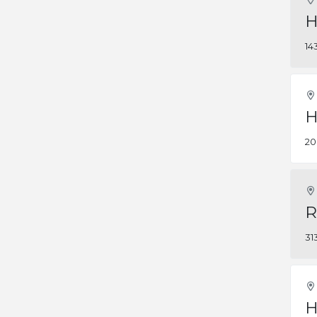
H
14
H
20
R
31
H