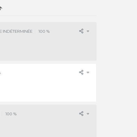
E INDÉTERMINÉE
100 %
%
100 %