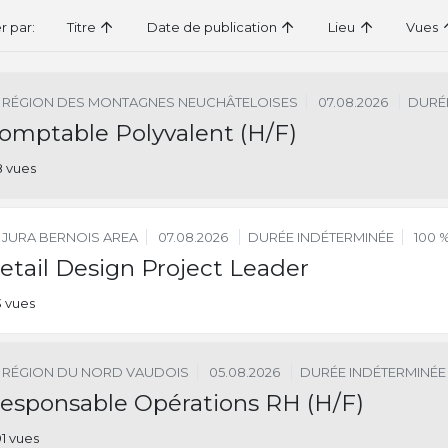
er par:
Titre
Date de publication
Lieu
Vues
RÉGION DES MONTAGNES NEUCHÂTELOISES
07.08.2026
DURÉ
omptable Polyvalent (H/F)
8 vues
JURA BERNOIS AREA
07.08.2026
DURÉE INDÉTERMINÉE
100 
etail Design Project Leader
3 vues
RÉGION DU NORD VAUDOIS
05.08.2026
DURÉE INDÉTERMINÉE
esponsable Opérations RH (H/F)
91 vues