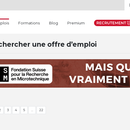
(current)
plois
Formations
Blog
Premium
hercher une offre d’emploi
2
3
4
5
…
22