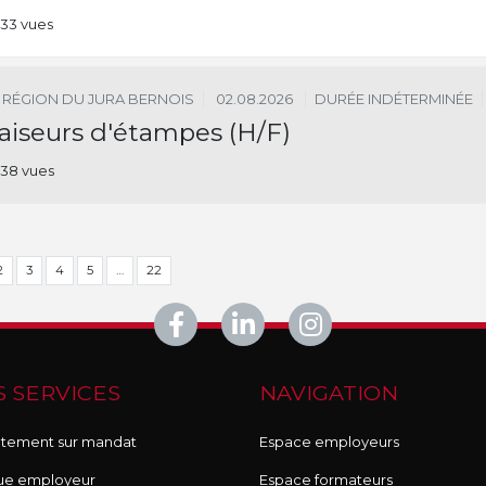
33 vues
RÉGION DU JURA BERNOIS
02.08.2026
DURÉE INDÉTERMINÉE
aiseurs d'étampes (H/F)
38 vues
2
3
4
5
…
22
 SERVICES
NAVIGATION
tement sur mandat
Espace employeurs
ue employeur
Espace formateurs