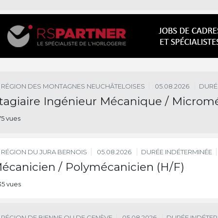
RÉGION DES MONTAGNES NEUCHÂTELOISES
05.08.2026
DURÉ
tagiaire Ingénieur Mécanique / Microm
75 vues
RÉGION DU JURA BERNOIS
05.08.2026
DURÉE INDÉTERMINÉE
écanicien / Polymécanicien (H/F)
35 vues
RÉGION DE BIENNE OU DE GENÈVE
05.08.2026
DURÉE INDÉTER