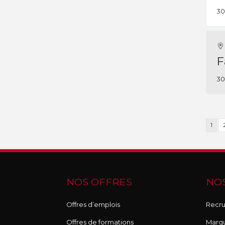
30
F
30
1
NOS OFFRES
NOS
Offres d’emplois
Recru
Offres de formations
Marq