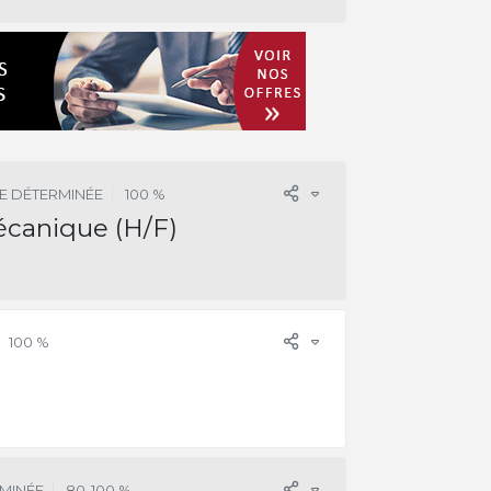
E DÉTERMINÉE
100 %
écanique (H/F)
100 %
MINÉE
80-100 %