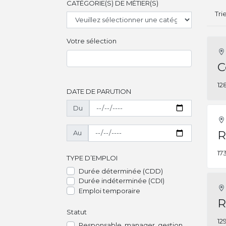
CATÉGORIE(S) DE MÉTIER(S)
Tri
Votre sélection
C
12
DATE DE PARUTION
Du
R
Au
17
TYPE D’EMPLOI
Durée déterminée (CDD)
Durée indéterminée (CDI)
Emploi temporaire
R
Statut
12
Responsable, manager, gestion