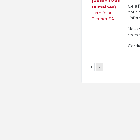
(Ressources
Cela f
Humaines)
nous d
Parmigiani
l'info
Fleurier SA
Nous 
reche
Cordia
1
2