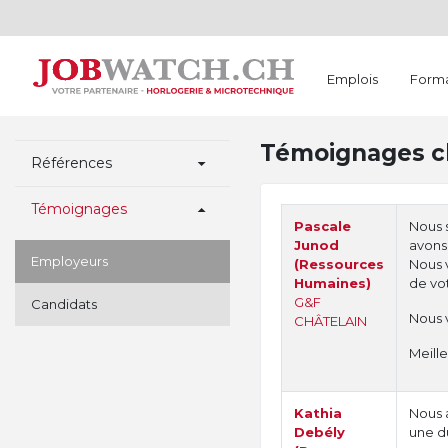
Emplois
Forma
Témoignages cl
Références
Témoignages
Pascale
Nous 
Junod
avons 
Employeurs
(Ressources
Nous 
Humaines)
de vo
G&F
Candidats
Nous v
CHÂTELAIN
Meille
Kathia
Nous 
Debély
une d