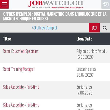
OFFRES D’EMPLOI : DIGITAL MARKETING DANS L’HORLOGERIE ET LA
MICROTECHNIQUE EN SUISSE
40 offres d’emploi
Titre
Lieu/Date
Retail Education Specialist
Région du Nord Vaudois
16.06.2026
Retail Training Manager
Lausanne area
28.07.2026
Sales Associate - Part-time
Zurich area
17.06.2026
Sales Associate - Part-time
Zurich area