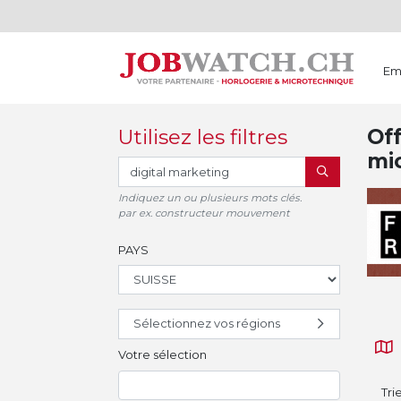
Em
Utilisez les filtres
Off
mi
RECHERCHER
Indiquez un ou plusieurs mots clés.
par ex. constructeur mouvement
PAYS
Sélectionnez vos régions
Votre sélection
Tri