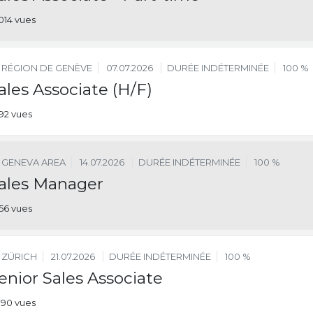
014 vues
RÉGION DE GENÈVE
07.07.2026
DURÉE INDÉTERMINÉE
100 %
ales Associate (H/F)
192 vues
GENEVA AREA
14.07.2026
DURÉE INDÉTERMINÉE
100 %
ales Manager
156 vues
ZÜRICH
21.07.2026
DURÉE INDÉTERMINÉE
100 %
enior Sales Associate
90 vues