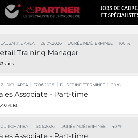
LAUSANNE AREA
28.07.2026
DURÉE INDÉTERMINÉE
100 %
etail Training Manager
83 vues
ZURICH AREA
17.06.2026
DURÉE INDÉTERMINÉE
20 %
ales Associate - Part-time
540 vues
ZURICH AREA
16.06.2026
DURÉE INDÉTERMINÉE
40 %
ales Associate - Part-time