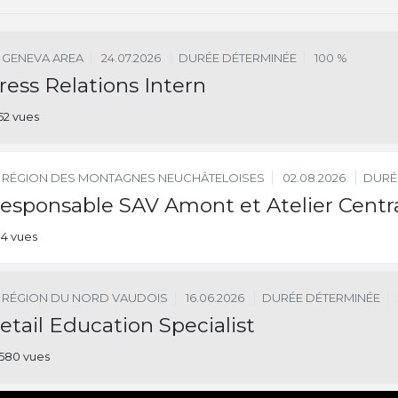
GENEVA AREA
24.07.2026
DURÉE DÉTERMINÉE
100 %
ress Relations Intern
52 vues
RÉGION DES MONTAGNES NEUCHÂTELOISES
02.08.2026
DURÉ
esponsable SAV Amont et Atelier Centra
14 vues
RÉGION DU NORD VAUDOIS
16.06.2026
DURÉE DÉTERMINÉE
etail Education Specialist
580 vues