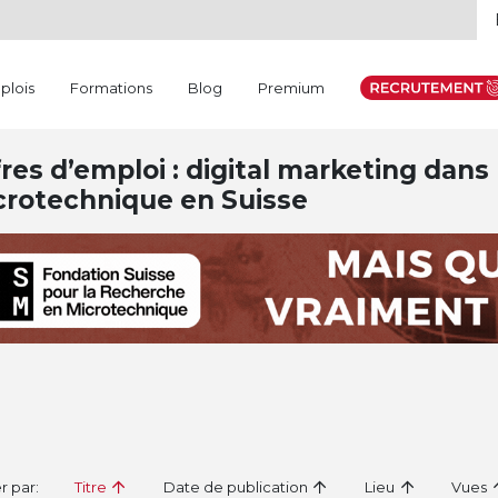
plois
Formations
Blog
Premium
res d’emploi : digital marketing dans l
crotechnique en Suisse
er par:
Titre
Date de publication
Lieu
Vues