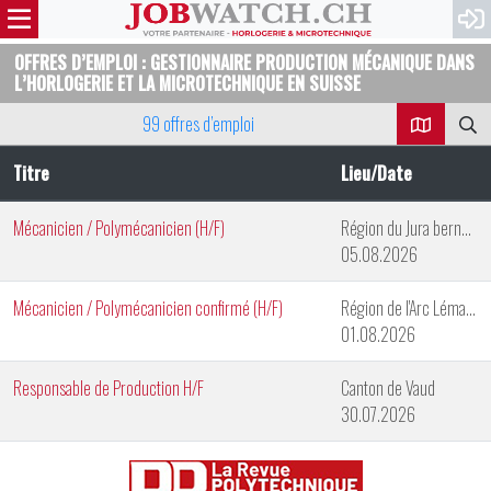
OFFRES D’EMPLOI : GESTIONNAIRE PRODUCTION MÉCANIQUE DANS
L’HORLOGERIE ET LA MICROTECHNIQUE EN SUISSE
99 offres d’emploi
Titre
Lieu/Date
Mécanicien / Polymécanicien (H/F)
Région du Jura bernois
05.08.2026
Mécanicien / Polymécanicien confirmé (H/F)
Région de l'Arc Lémanique
01.08.2026
Responsable de Production H/F
Canton de Vaud
30.07.2026