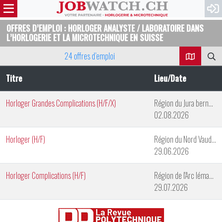
OFFRES D’EMPLOI : HORLOGER ANALYSTE / LABORATOIRE DANS
L’HORLOGERIE ET LA MICROTECHNIQUE EN SUISSE
24 offres d’emploi
Titre
Lieu/Date
Horloger Grandes Complications (H/F/X)
Région du Jura bernois
02.08.2026
Horloger (H/F)
Région du Nord Vaudois
29.06.2026
Horloger Complications (H/F)
Région de l'Arc lémanique
29.07.2026