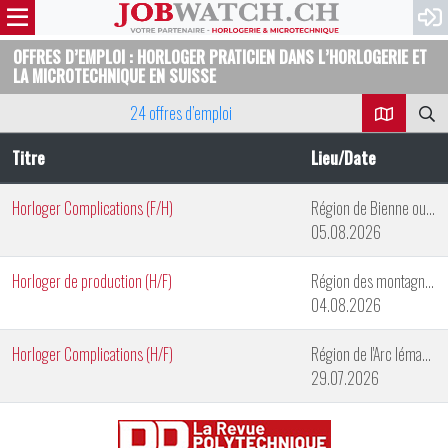
OFFRES D’EMPLOI : HORLOGER PRATICIEN DANS L’HORLOGERIE ET
LA MICROTECHNIQUE EN SUISSE
24 offres d’emploi
Titre
Lieu/Date
Horloger Complications (F/H)
Région de Bienne ou de Genève
05.08.2026
Horloger de production (H/F)
Région des montagnes neuchâteloises
04.08.2026
Horloger Complications (H/F)
Région de l'Arc lémanique
29.07.2026