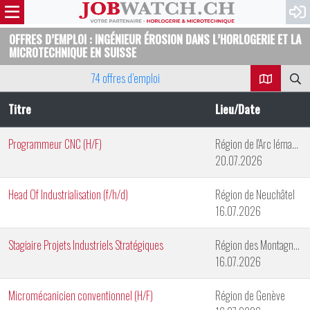
OFFRES D’EMPLOI : INGÉNIEUR ÉROSION DANS L’HORLOGERIE ET LA
MICROTECHNIQUE EN SUISSE
74 offres d’emploi
Titre
Lieu/Date
Programmeur CNC (H/F)
Région de l'Arc lémanique
20.07.2026
Head Of Industrialisation (f/h/d)
Région de Neuchâtel
16.07.2026
Stagiaire Projets Industriels Stratégiques
Région des Montagnes Neuchâteloises
16.07.2026
Micromécanicien conventionnel (H/F)
Région de Genève