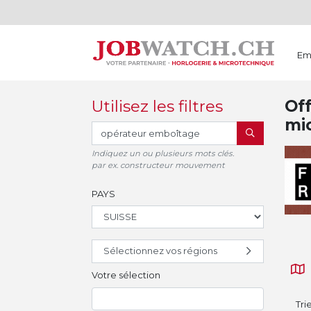
Em
Utilisez les filtres
Off
mi
RECHERCHER
Indiquez un ou plusieurs mots clés.
par ex. constructeur mouvement
PAYS
Sélectionnez vos régions
Votre sélection
Tri