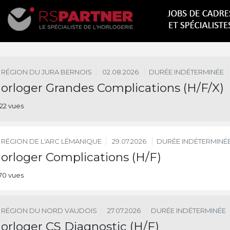
RÉGION DU JURA BERNOIS
02.08.2026
DURÉE INDÉTERMINÉE
orloger Grandes Complications (H/F/X)
22 vues
RÉGION DE L'ARC LÉMANIQUE
29.07.2026
DURÉE INDÉTERMINÉ
orloger Complications (H/F)
70 vues
RÉGION DU NORD VAUDOIS
27.07.2026
DURÉE INDÉTERMINÉE
orloger CS Diagnostic (H/F)