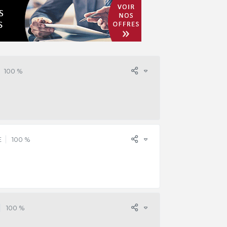
100 %
E
100 %
100 %