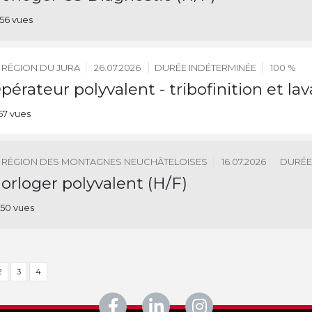
56 vues
RÉGION DU JURA
26.07.2026
DURÉE INDÉTERMINÉE
100 %
pérateur polyvalent - tribofinition et la
57 vues
RÉGION DES MONTAGNES NEUCHÂTELOISES
16.07.2026
DURÉE
orloger polyvalent (H/F)
50 vues
2
3
4