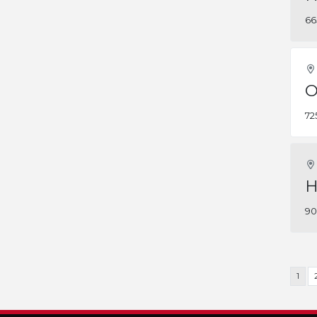
66
O
72
H
90
1