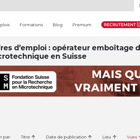
plois
Formations
Blog
Premium
res d’emploi : opérateur emboîtage da
crotechnique en Suisse
er par:
Titre
Date de publication
Lieu
Vues