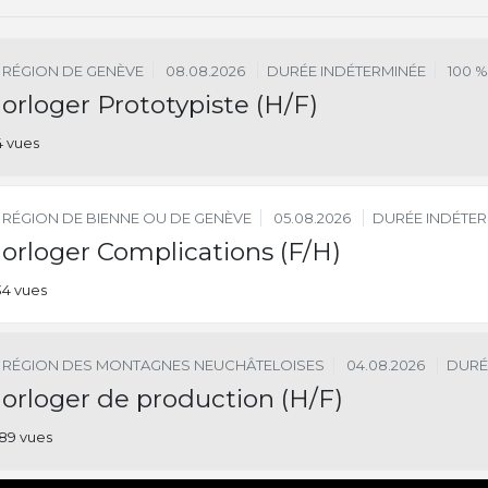
RÉGION DE GENÈVE
08.08.2026
DURÉE INDÉTERMINÉE
100 %
orloger Prototypiste (H/F)
4 vues
RÉGION DE BIENNE OU DE GENÈVE
05.08.2026
DURÉE INDÉTER
orloger Complications (F/H)
34 vues
RÉGION DES MONTAGNES NEUCHÂTELOISES
04.08.2026
DURÉ
orloger de production (H/F)
89 vues