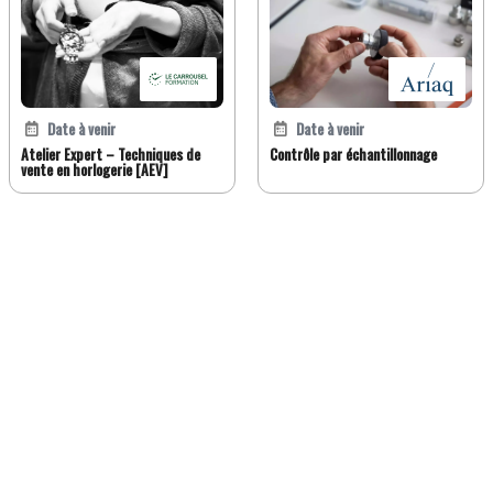
Date à venir
Date à venir
Atelier Expert – Techniques de
Contrôle par échantillonnage
vente en horlogerie [AEV]
FR
DE
EN
IT
Version classique
À propos de Jobwatch.ch
Job Watch Premium