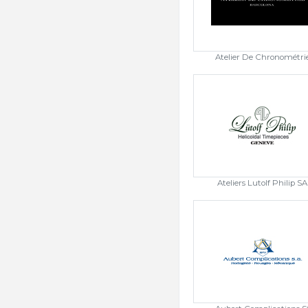
Atelier De Chronométri
Ateliers Lutolf Philip SA